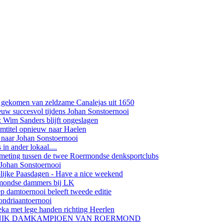
t gekomen van zeldzame Canalejas uit 1650
w succesvol tijdens Johan Sonstoernooi
Wim Sanders blijft ongeslagen
amtitel opnieuw naar Haelen
naar Johan Sonstoernooi
in ander lokaal....
tmeting tussen de twee Roermondse denksportclubs
 Johan Sonstoernooi
olijke Paasdagen - Have a nice weekend
rmondse dammers bij LK
 damtoernooi beleeft tweede editie
ondriaantoernooi
ka met lege handen richting Heerlen
ELNIK DAMKAMPIOEN VAN ROERMOND