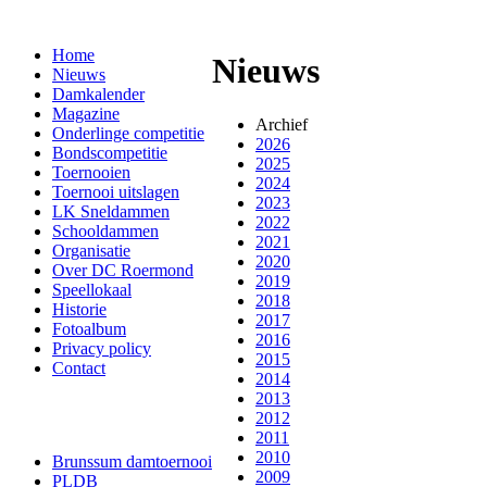
Home
Nieuws
Nieuws
Damkalender
Magazine
Archief
Onderlinge competitie
2026
Bondscompetitie
2025
Toernooien
2024
Toernooi uitslagen
2023
LK Sneldammen
2022
Schooldammen
2021
Organisatie
2020
Over DC Roermond
2019
Speellokaal
2018
Historie
2017
Fotoalbum
2016
Privacy policy
2015
Contact
2014
2013
2012
2011
2010
Brunssum damtoernooi
2009
PLDB