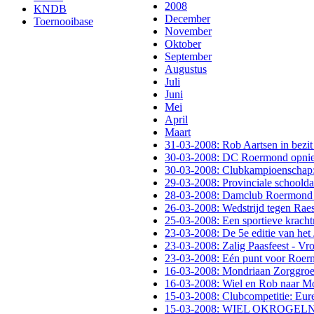
2008
KNDB
December
Toernooibase
November
Oktober
September
Augustus
Juli
Juni
Mei
April
Maart
31-03-2008: Rob Aartsen in bezi
30-03-2008: DC Roermond opnieu
30-03-2008: Clubkampioenschap: 
29-03-2008: Provinciale schoold
28-03-2008: Damclub Roermond 
26-03-2008: Wedstrijd tegen Raes 
25-03-2008: Een sportieve krach
23-03-2008: De 5e editie van het
23-03-2008: Zalig Paasfeest - Vr
23-03-2008: Eén punt voor Roe
16-03-2008: Mondriaan Zorggroep
16-03-2008: Wiel en Rob naar M
15-03-2008: Clubcompetitie: Eure
15-03-2008: WIEL OKROG