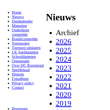
Home
Nieuws
Nieuws
Damkalender
Magazine
Onderlinge
Archief
competitie
Bondscompetitie
2026
Toernooien
Toernooi uitslagen
2025
LK Sneldammen
Schooldammen
2024
Organisatie
Over DC Roermond
2023
Speellokaal
Historie
2022
Fotoalbum
Privacy policy
2021
Contact
2020
2019
Brunssum