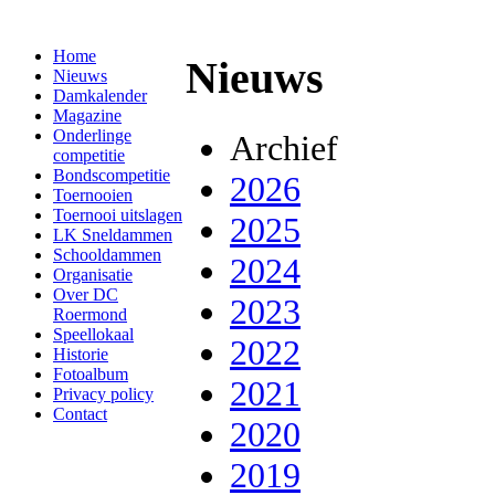
Home
Nieuws
Nieuws
Damkalender
Magazine
Onderlinge
Archief
competitie
Bondscompetitie
2026
Toernooien
Toernooi uitslagen
2025
LK Sneldammen
Schooldammen
2024
Organisatie
Over DC
2023
Roermond
Speellokaal
2022
Historie
Fotoalbum
2021
Privacy policy
Contact
2020
2019