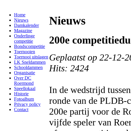
Home
Nieuws
Nieuws
Damkalender
Magazine
Onderlinge
200e competitiedu
competitie
Bondscompetitie
Toernooien
Geplaatst op 22-12-2
Toernooi uitslagen
LK Sneldammen
Hits: 2424
Schooldammen
Organisatie
Over DC
Roermond
In de wedstrijd tuss
Speellokaal
Historie
ronde van de PLDB-co
Fotoalbum
Privacy policy
200e partij voor de 
Contact
vijfde speler van Roe