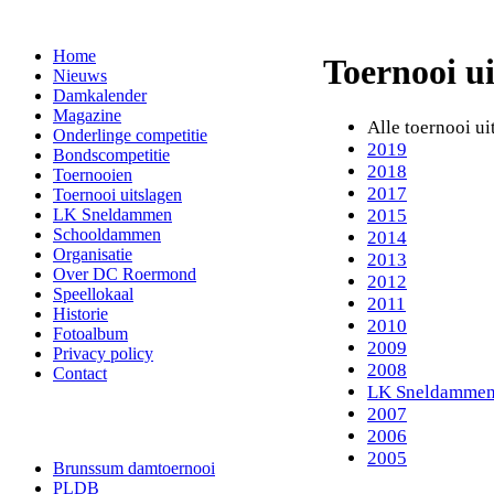
Home
Toernooi ui
Nieuws
Damkalender
Magazine
Alle toernooi ui
Onderlinge competitie
2019
Bondscompetitie
2018
Toernooien
2017
Toernooi uitslagen
2015
LK Sneldammen
Schooldammen
2014
Organisatie
2013
Over DC Roermond
2012
Speellokaal
2011
Historie
2010
Fotoalbum
2009
Privacy policy
2008
Contact
LK Sneldammen
2007
2006
2005
Brunssum damtoernooi
PLDB