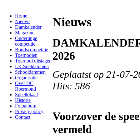
Home
Nieuws
Nieuws
Damkalender
Magazine
Onderlinge
DAMKALENDER 
competitie
Bondscompetitie
2026
Toernooien
Toernooi uitslagen
LK Sneldammen
Geplaatst op 21-07-2
Schooldammen
Organisatie
Hits: 586
Over DC
Roermond
Speellokaal
Historie
Fotoalbum
Privacy policy
Voorzover de spee
Contact
vermeld