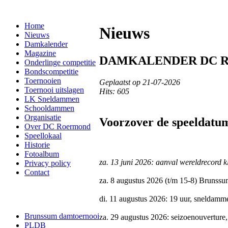
Home
Nieuws
Nieuws
Damkalender
Magazine
DAMKALENDER DC RO
Onderlinge competitie
Bondscompetitie
Toernooien
Geplaatst op 21-07-2026
Toernooi uitslagen
Hits: 605
LK Sneldammen
Schooldammen
Organisatie
Voorzover de speeldatum
Over DC Roermond
Speellokaal
Historie
Fotoalbum
za. 13 juni 2026: aanval wereldrecord 
Privacy policy
Contact
za. 8 augustus 2026 (t/m 15-8) Brunss
di. 11 augustus 2026: 19 uur, sneldam
Brunssum damtoernooi
za. 29 augustus 2026: seizoenouvertur
PLDB