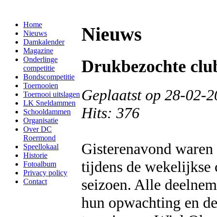
Home
Nieuws
Nieuws
Damkalender
Magazine
Onderlinge
Drukbezochte clu
competitie
Bondscompetitie
Toernooien
Geplaatst op 28-02-2
Toernooi uitslagen
LK Sneldammen
Hits: 376
Schooldammen
Organisatie
Over DC
Roermond
Gisterenavond waren e
Speellokaal
Historie
tijdens de wekelijkse
Fotoalbum
Privacy policy
seizoen. Alle deelnem
Contact
hun opwachting en d