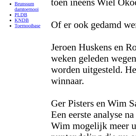
toen ineens Wiel Okoo
Brunssum
damtoernooi
PLDB
KNDB
Of er ook gedamd werd
Toernooibase
Jeroen Huskens en Roy
weken geleden wegens
worden uitgesteld. He
winnaar.
Ger Pisters en Wim Sa
Een eerste analyse na
Wim mogelijk meer ui