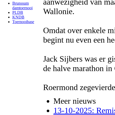
aanwezigheid van maar
Brunssum
damtoernooi
Wallonie.
PLDB
KNDB
Toernooibase
Omdat over enkele mi
begint nu even een he
Jack Sijbers was er gi
de halve marathon in 
Roermond zegevierde
Meer nieuws
13-10-2025: Remis