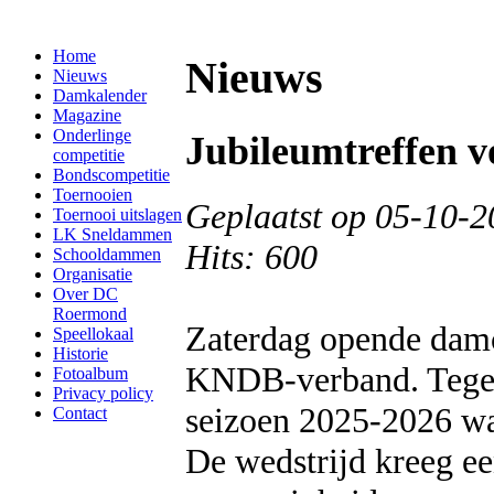
Home
Nieuws
Nieuws
Damkalender
Magazine
Onderlinge
Jubileumtreffen v
competitie
Bondscompetitie
Toernooien
Geplaatst op 05-10-2
Toernooi uitslagen
LK Sneldammen
Hits: 600
Schooldammen
Organisatie
Over DC
Roermond
Zaterdag opende damc
Speellokaal
Historie
KNDB-verband. Tegens
Fotoalbum
Privacy policy
seizoen 2025-2026 wa
Contact
De wedstrijd kreeg een